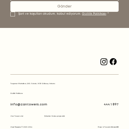
Gönder
Şart ve koşulları okudum, kabul ediyorum. 
Gizlilik Politikası
*
Tașpınar Mahallesi, 2813. Sokak, 1A/B Gölbașı, Ankara
Gizlilik Politikası
info@zantowers.com
444 1 897
Zan Towers bir
Şirketler Grubu projesidir.
Zan Towers
© 2020-2026
Proje & Tasarım
Brand ID