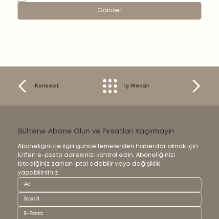
Gönder
Konsept
İç Mekan
Bültene Abone Olun ve Fırsatları Kaçırmayın
Aboneliğinizle ilgili güncellemelerden haberdar olmak için 
lütfen e-posta adresinizi kontrol edin. Aboneliğinizi 
istediğiniz zaman iptal edebilir veya değişiklik 
yapabilirsiniz.