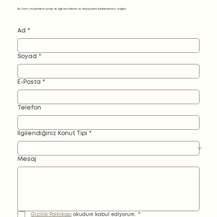
Bu form, müşterilerin proje ile ilgili tercihlerini ve ihtiyaçlarını belirlememizi sağlar.
Ad
*
Soyad
*
E-Posta
*
Telefon
İlgilendiğiniz Konut Tipi
*
Mesaj
Gizlilik Politikası
 okudum kabul ediyorum.
*