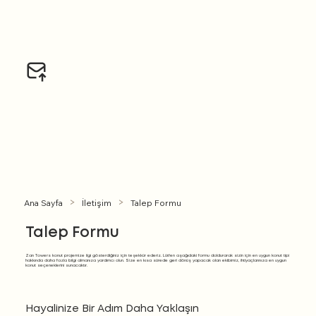
Tașpınar Mahallesi, 2813. Sokak, 1A/B Gölbașı, Ankara
Ana Sayfa
İletişim
Talep Formu
>
>
Talep Formu
Zan Towers konut projemize ilgi gösterdiğiniz için teşekkür ederiz. Lütfen aşağıdaki formu doldurarak sizin için en uygun konut tipi
hakkında daha fazla bilgi almanıza yardımcı olun. Size en kısa sürede geri dönüş yapacak olan ekibimiz, ihtiyaçlarınıza en uygun
konut seçeneklerini sunacaktır.
Hayalinize Bir Adım Daha Yaklaşın