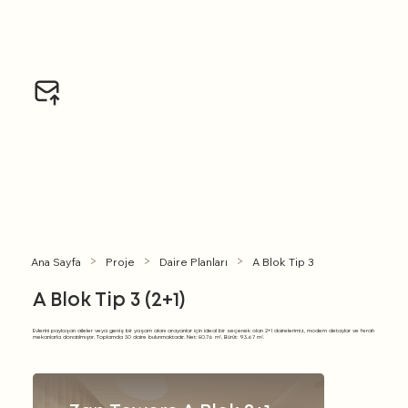
Tașpınar Mahallesi, 2813. Sokak, 1A/B Gölbașı, Ankara
Ana Sayfa
Proje
Daire Planları
A Blok Tip 3
>
>
>
A Blok Tip 3 (2+1)
Evlerini paylaşan aileler veya geniş bir yaşam alanı arayanlar için ideal bir seçenek olan 2+1 dairelerimiz, modern detaylar ve ferah
mekanlarla donatılmıştır. Toplamda 30 daire bulunmaktadır. Net: 80.76 m², Bürüt: 93.67 m².