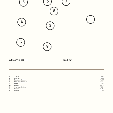
7
6
5
8
1
4
2
3
9
Net m²
A Blok Tip 3 (2+1)
1.
: 22.14
Salon
2.
: 10.05
Mutfak
3.
: 14.39
Ebeveyn Odası
4.
: 3.14
Ebeveyn Banyosu
5.
: 9.44
Oda
6.
: 4.06
Banyo
7.
: 1.55
Çamaşır Odası
8.
: 5.45
Koridor
9.
: 10.53
Balkon