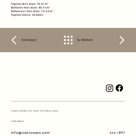
Toplam Brüt Alan:
93.67 m²
Balkonlu Net Alan:
80.76 m²
Balkonsuz Net Alan:
70.23 m²
Toplam Daire:
30 Adet
Konsept
İç Mekan
Tașpınar Mahallesi, 2813. Sokak, 1A/B Gölbașı, Ankara
Gizlilik Politikası
info@zantowers.com
444 1 897